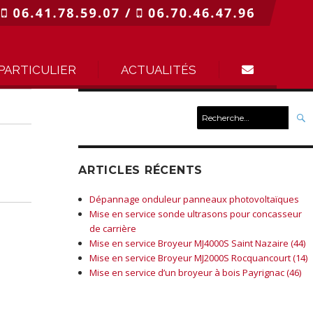
PARTICULIER
ACTUALITÉS
Recherche
pour :
ARTICLES RÉCENTS
Dépannage onduleur panneaux photovoltaïques
Mise en service sonde ultrasons pour concasseur
de carrière
Mise en service Broyeur MJ4000S Saint Nazaire (44)
Mise en service Broyeur MJ2000S Rocquancourt (14)
Mise en service d’un broyeur à bois Payrignac (46)