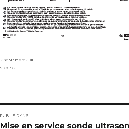
Publié
12 septembre 2018
le
Taille
517 × 732
réelle
Navigation
PUBLIÉ DANS
de
Mise en service sonde ultraso