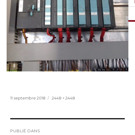
Publié
Taille
11 septembre 2018
2448 × 2448
le
réelle
Navigation
PUBLIÉ DANS