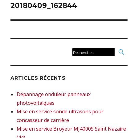
de
20180409_162844
l’article
REC
Recherche
pour :
ARTICLES RÉCENTS
Dépannage onduleur panneaux
photovoltaïques
Mise en service sonde ultrasons pour
concasseur de carrière
Mise en service Broyeur MJ4000S Saint Nazaire
(44)