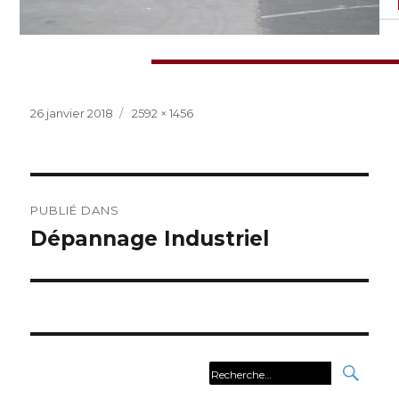
Publié
Taille
26 janvier 2018
2592 × 1456
le
réelle
Navigation
PUBLIÉ DANS
de
Dépannage Industriel
l’article
REC
Recherche
pour :